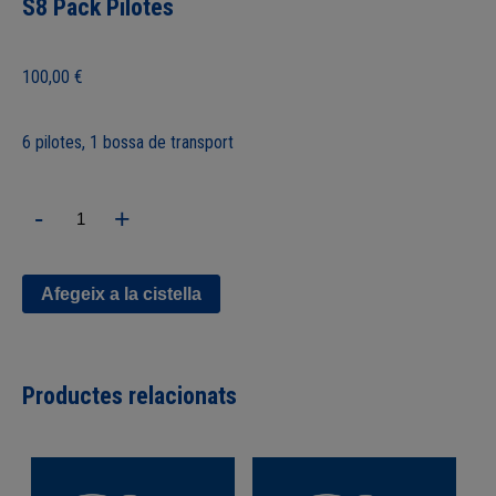
S8 Pack Pilotes
100,00
€
6 pilotes, 1 bossa de transport
quantitat
-
+
de
S8
Pack
Pilotes
Afegeix a la cistella
Productes relacionats