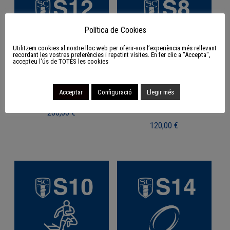
Política de Cookies
Utilitzem cookies al nostre lloc web per oferir-vos l’experiència més rellevant
recordant les vostres preferències i repetint visites. En fer clic a "Accepta",
accepteu l'ús de TOTES les cookies
S12 Pack d’entrenament
S8 Pack de material
Acceptar
Configuració
Llegir més
d’agilitat
200,00
€
120,00
€