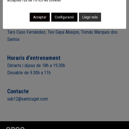
accepteu l'ús de TOTES les cookies
Chasserot, Luca Nonis Zivillica, Marc Marti Torralba, Mateo
Sánchez Colmenero, Mauro Nieto López, Max Parra Ligeza,
Nico Roche Scala, Oriol Ruiz Llonch, Paola Castilla Batlle, Quino
Acceptar
Configuració
Llegir més
Juarez Padilla, Robertino Marani Garcia, Roc Causadias Sotelo,
Taro Cuso Fernández, Teo Gaya Abeijon, Tomás Marques dos
Santos
Horaris d’entrenament
Dimarts i dijous de 18h a 19.30h
Dissabte de 9.30h a 11h
Contacte
sub12@santcugat.com