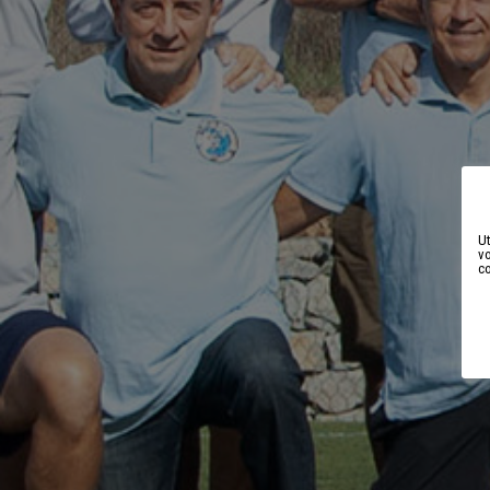
Ut
vo
c