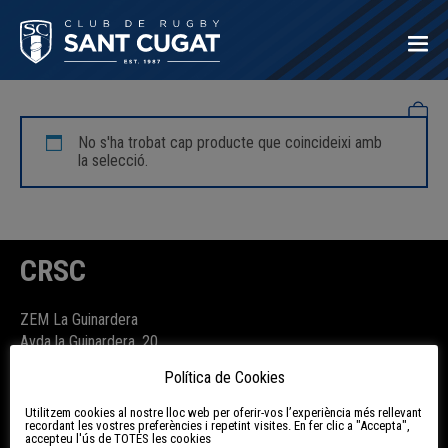
Oficial
No s'ha trobat cap producte que coincideixi amb
la selecció.
CRSC
ZEM La Guinardera
Avda la Guinardera, 20
08174 Sant Cugat del Vallès
Política de Cookies
Utilitzem cookies al nostre lloc web per oferir-vos l’experiència més rellevant
Subscriu-te a la newsletter
recordant les vostres preferències i repetint visites. En fer clic a "Accepta",
accepteu l'ús de TOTES les cookies