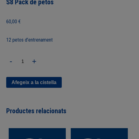
S8 Pack de petos
60,00
€
12 petos d’entrenament
quantitat
-
+
de
S8
Pack
de
Afegeix a la cistella
petos
Productes relacionats