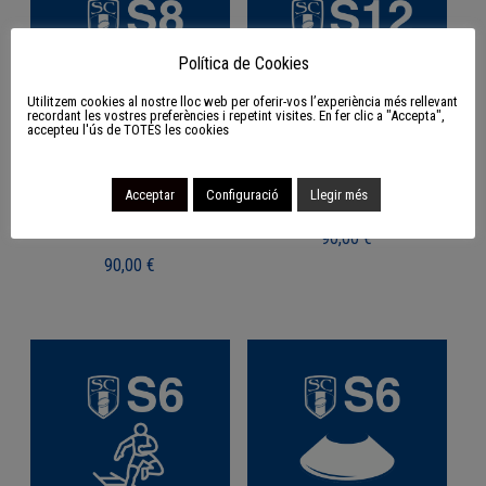
Política de Cookies
Utilitzem cookies al nostre lloc web per oferir-vos l’experiència més rellevant
recordant les vostres preferències i repetint visites. En fer clic a "Accepta",
accepteu l'ús de TOTES les cookies
S8 Pack de xoc i
S12 Pack d’hidratació
Acceptar
Configuració
Llegir més
contacte
90,00
€
90,00
€