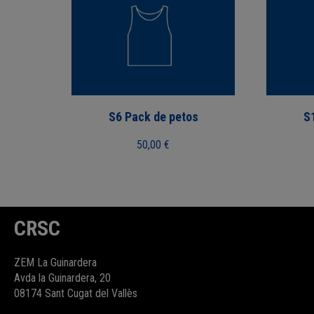
S6 Pack de petos
S
50,00
€
CRSC
ZEM La Guinardera
Avda la Guinardera, 20
08174 Sant Cugat del Vallès