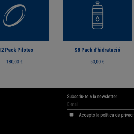
12 Pack Pilotes
S8 Pack d’hidratació
180,00
€
50,00
€
Subscriu-te a la newsletter
Accepto la política de privaci