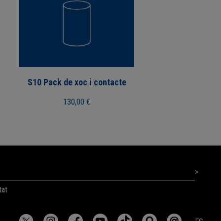
S10 Pack de xoc i contacte
130,00
€
tat