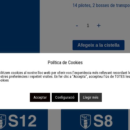
14 pilotes, 2 bosses de transpo
quantitat
-
+
de
S14
Pack
Pilotes
Afegeix a la cistella
Política de Cookies
ilitzem cookies al nostre lloc web per oferir-vos l’experiència més rellevant recordant l
stres preferències i repetint visites. En fer clic a "Accepta", accepteu l'ús de TOTES les
ookies
Acceptar
Configuració
Llegir més