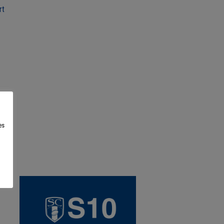
rt
es