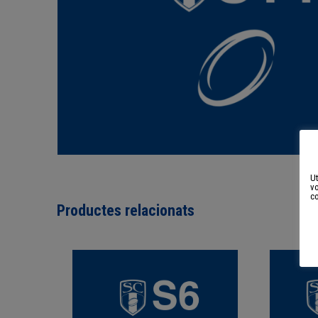
Ut
vo
c
Productes relacionats