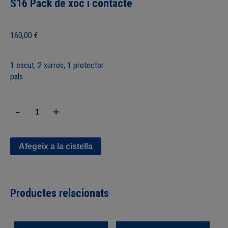
S16 Pack de xoc i contacte
160,00
€
1 escut, 2 xurros, 1 protector
pals
quantitat
-
+
de
S16
Pack
de
Afegeix a la cistella
xoc
i
contacte
Productes relacionats