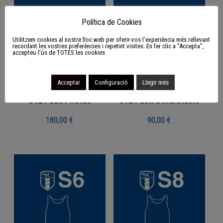
Política de Cookies
Utilitzem cookies al nostre lloc web per oferir-vos l’experiència més rellevant
recordant les vostres preferències i repetint visites. En fer clic a "Accepta",
accepteu l'ús de TOTES les cookies
Acceptar
Configuració
Llegir més
S12 Pack Pilotes
S12 Pack d’hidratació
180,00
€
90,00
€