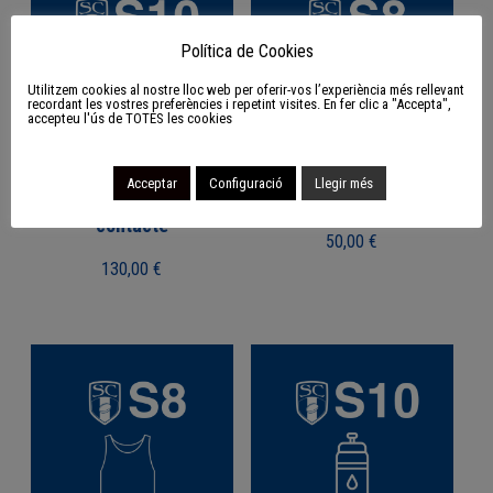
Política de Cookies
Utilitzem cookies al nostre lloc web per oferir-vos l’experiència més rellevant
recordant les vostres preferències i repetint visites. En fer clic a "Accepta",
accepteu l'ús de TOTES les cookies
Acceptar
Configuració
Llegir més
S10 Pack de xoc i
S8 Pack d’hidratació
contacte
50,00
€
130,00
€