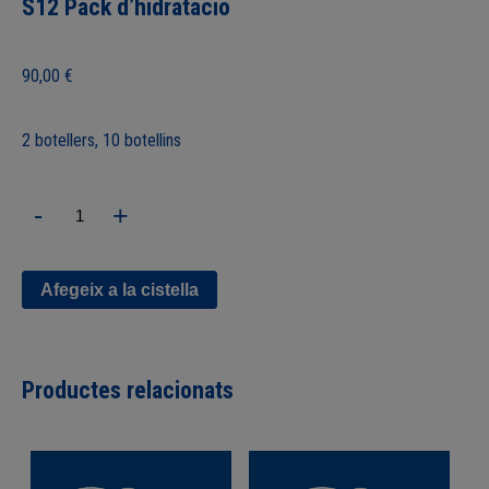
S12 Pack d’hidratació
90,00
€
2 botellers, 10 botellins
quantitat
-
+
de
S12
Pack
d'hidratació
Afegeix a la cistella
Productes relacionats