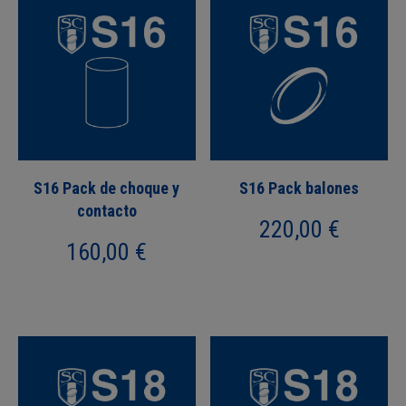
S16 Pack de choque y
S16 Pack balones
contacto
220,00
€
160,00
€