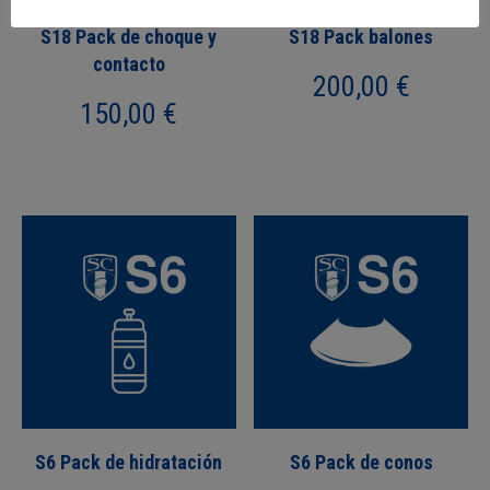
S18 Pack de choque y
S18 Pack balones
contacto
200,00
€
150,00
€
S6 Pack de hidratación
S6 Pack de conos