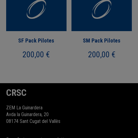
SF Pack Pilotes
SM Pack Pilotes
200,00
€
200,00
€
CRSC
ZEM La Guinardera
Avda la Guinardera, 20
08174 Sant Cugat del Vallès