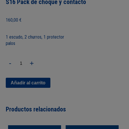
S16 Pack de choque y contacto
160,00
€
1 escudo, 2 churros, 1 protector
palos
S16
-
+
Pack
de
choque
y
Añadir al carrito
contacto
cantidad
Productos relacionados