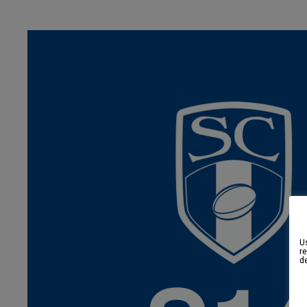
Us
re
d