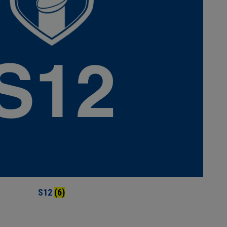
S12
(6)