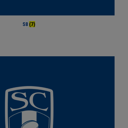
S8
(7)