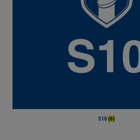
S10
(6)