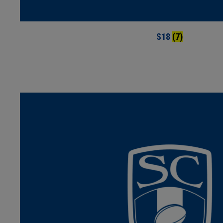
S18
(7)