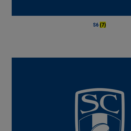
S6
(7)