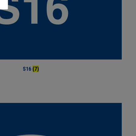
S16
(7)