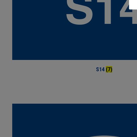
S14
(7)