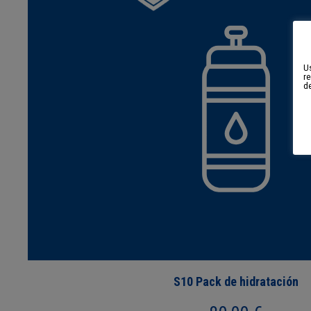
Us
re
d
S10 Pack de hidratación