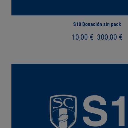
S10 Donación sin pack
Ra
10,00
€
300,00
€
-
de
pre
de
10
has
30