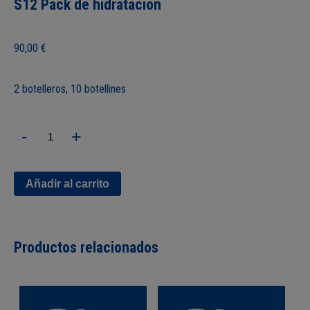
S12 Pack de hidratación
90,00
€
2 botelleros, 10 botellines
S12
-
+
Pack
de
hidratación
cantidad
Añadir al carrito
Productos relacionados