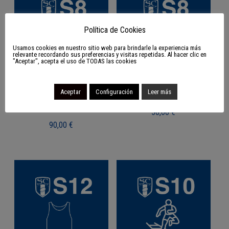
Política de Cookies
Usamos cookies en nuestro sitio web para brindarle la experiencia más
relevante recordando sus preferencias y visitas repetidas. Al hacer clic en
"Aceptar", acepta el uso de TODAS las cookies
S8 Pack de choque y
S8 Pack de hidratación
Aceptar
Configuración
Leer más
contacto
50,00
€
90,00
€