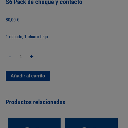
S6 Pack de choque y contacto
80,00
€
1 escudo, 1 churro bajo
S6
-
+
Pack
de
choque
y
Añadir al carrito
contacto
cantidad
Productos relacionados