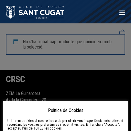
T12-13
No s'ha trobat cap producte que coincideixi amb
la selecció.
CRSC
ZEM La Guinardera
Avda la Guinardera, 20
08174 Sant Cugat del Vallès
Política de Cookies
Utilitzem cookies al nostre lloc web per oferir-vos l’experiència més rellevant
Subscriu-te a la newsletter
recordant les vostres preferències i repetint visites. En fer clic a "Accepta",
accepteu l'ús de TOTES les cookies