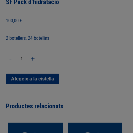
SF Pack d’hidratació
100,00
€
2 botellers, 24 botellins
quantitat
-
+
de
SF
Pack
d'hidratació
Afegeix a la cistella
Productes relacionats