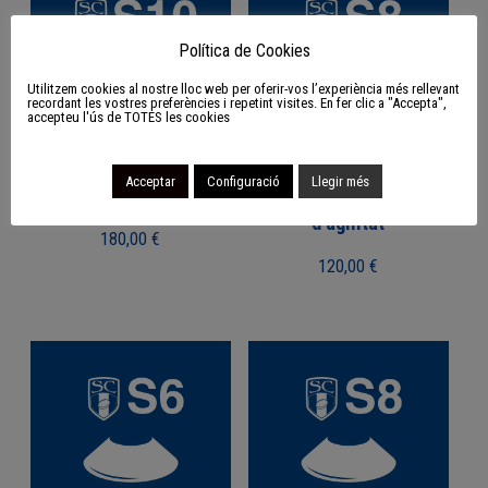
Política de Cookies
Utilitzem cookies al nostre lloc web per oferir-vos l’experiència més rellevant
recordant les vostres preferències i repetint visites. En fer clic a "Accepta",
accepteu l'ús de TOTES les cookies
Acceptar
Configuració
Llegir més
S10 Pack d’entrenament
S8 Pack de material
d’agilitat
180,00
€
120,00
€