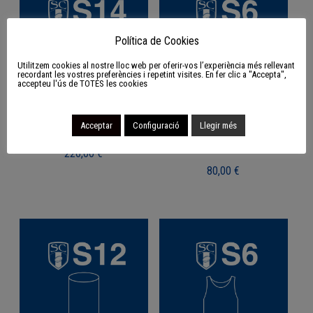
Política de Cookies
Utilitzem cookies al nostre lloc web per oferir-vos l’experiència més rellevant
recordant les vostres preferències i repetint visites. En fer clic a "Accepta",
accepteu l'ús de TOTES les cookies
S14 Pack d’entrenament
S6 Pack de xoc i
Acceptar
Configuració
Llegir més
contacte
220,00
€
80,00
€