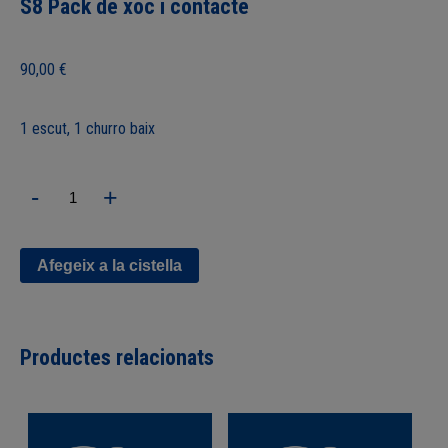
S8 Pack de xoc i contacte
90,00
€
1 escut, 1 churro baix
quantitat
-
+
de
S8
Pack
de
Afegeix a la cistella
xoc
i
contacte
Productes relacionats