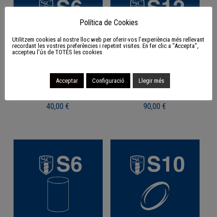
Política de Cookies
Utilitzem cookies al nostre lloc web per oferir-vos l’experiència més rellevant
recordant les vostres preferències i repetint visites. En fer clic a "Accepta",
accepteu l'ús de TOTES les cookies
Acceptar
Configuració
Llegir més
S6 Pack d’hidratació
S12 Pack d’hidratació
40,00
€
90,00
€