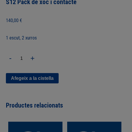
S12 Pack de xoc i contacte
140,00
€
1 escut, 2 xurros
quantitat
-
+
de
S12
Pack
de
Afegeix a la cistella
xoc
i
contacte
Productes relacionats