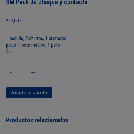
SM Pack de choque y contacto
250,00
€
1 escudo, 2 churros, 1 protector
palos, 1 peto médico, 1 peto
fisio
SM
-
+
Pack
de
choque
y
Añadir al carrito
contacto
cantidad
Productos relacionados