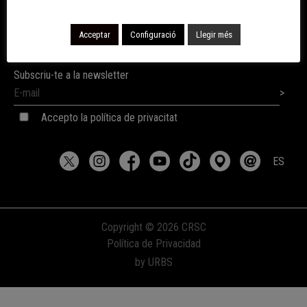
ZEM La Guinardera
Avda la Guinardera, 20
08174 Sant Cugat del Vallès
Acceptar
Configuració
Llegir més
Subscriu-te a la newsletter
Accepto la política de privacitat
ES
Copyright © 2026 CRSC
Política de Privacidad
by URBS