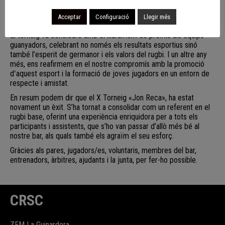
iniciativa “Plaquem el Càncer” amb l’associació Polseres Candela,
va fer una recol·lecta per ajudar a la investigació contra el càncer
Acceptar
Configuració
Llegir més
infantil.
El torneig va concloure amb el lliurament de premis als equips
guanyadors, celebrant no només els resultats esportius sinó
també l’esperit de germanor i els valors del rugbi. I un altre any
més, ens reafirmem en el nostre compromís amb la promoció
dʻaquest esport i la formació de joves jugadors en un entorn de
respecte i amistat.
En resum podem dir que el X Torneig «Jon Reca», ha estat
novament un èxit. S’ha tornat a consolidar com un referent en el
rugbi base, oferint una experiència enriquidora per a tots els
participants i assistents, que s’ho van passar d’allò més bé al
nostre bar, als quals també els agraïm el seu esforç.
Gràcies als pares, jugadors/es, voluntaris, membres del bar,
entrenadors, àrbitres, ajudants i la junta, per fer-ho possible.
CRSC
ZEM La Guinardera