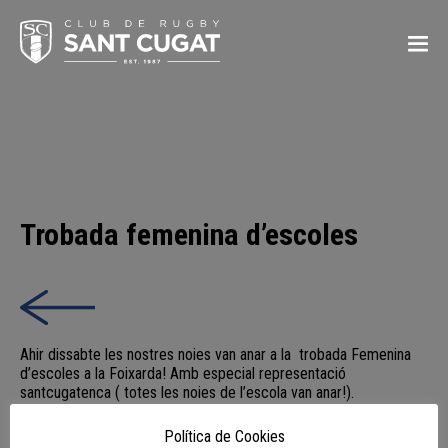
Trobada femenina d’escoles
Ahir dissabte les nostres noies van anar a la trobada Femenina
d’escoles a la Foixarda! Amb especial representació
santcugatenca ( totes les noies de l’escola van anar!).
Vam compartir jocs i rugby amb altres nenes de BUC, Hospi,
Política de Cookies
Cornella, Gotics i Quimics. Va ser una gran trobada!