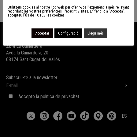
Utilitzem cookies al nostre lloc web per oferir-vos l’experiència més rellevant
recordant les vostres preferències i repetint visites. En fer clic a "Accepta",
accepteu l'ús de TOTES les cookies
CRSC
Acceptar
Configuració
Llegir més
ZEM La Guinardera
Avda la Guinardera, 20
08174 Sant Cugat del Vallès
Subscriu-te a la newsletter
Accepto la política de privacitat
ES