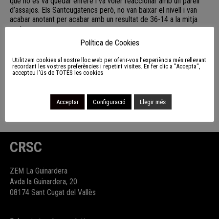
que no es va quedar enrere i va voler reaccionar amb un parell
d’assajos. Els Santcugatencs però, no van baixar el nivell i van
acabar anotant per acabar amb un resultat de 36-14 a la mitja
part.
En una segona part més travada però molt lluitada pels dos
Política de Cookies
equips els
s16
del Rugby Sant Cugat van mantenir la distància i
van poder aixecar el títol. Ara toca afrontar el
seguent
repte;
Utilitzem cookies al nostre lloc web per oferir-vos l’experiència més rellevant
competir al Campionat d’Espanya que es disputarà a Valladolid
el
recordant les vostres preferències i repetint visites. En fer clic a "Accepta",
accepteu l'ús de TOTES les cookies
11
i 12 de Maig.
Enhorabona a tots i totes!
Un cop
Sancu
, sempre
Sancu
.
Acceptar
Configuració
Llegir més
Fotografia: Josep Lluís Larriba
CRSC
ZEM La Guinardera
Avda la Guinardera, 20
08174 Sant Cugat del Vallès