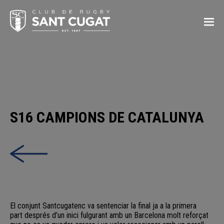
S16 CAMPIONS DE CATALUNYA
Els infantils han assolit la primera posició en el campionat de
Catalunya després de guanyar al F.C. Barcelona amb un resultat
final de 46-26.
El conjunt Santcugatenc va sentenciar la final ja a la primera
part després d’un inici fulgurant amb un Barcelona molt reforçat