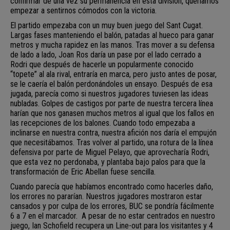
confirmar de una vez su permanencia en esta división, queríamos
empezar a sentirnos cómodos con la victoria.
El partido empezaba con un muy buen juego del Sant Cugat.
Largas fases manteniendo el balón, patadas al hueco para ganar
metros y mucha rapidez en las manos. Tras mover a su defensa
de lado a lado, Joan Ros daría un pase por el lado cerrado a
Rodri que después de hacerle un popularmente conocido
“topete” al ala rival, entraría en marca, pero justo antes de posar,
se le caería el balón perdonándoles un ensayo. Después de esa
jugada, parecía como si nuestros jugadores tuviesen las ideas
nubladas. Golpes de castigos por parte de nuestra tercera línea
harían que nos ganasen muchos metros al igual que los fallos en
las recepciones de los balones. Cuando todo empezaba a
inclinarse en nuestra contra, nuestra afición nos daría el empujón
que necesitábamos. Tras volver al partido, una rotura de la línea
defensiva por parte de Miguel Pelayo, que aprovecharía Rodri,
que esta vez no perdonaba, y plantaba bajo palos para que la
transformación de Eric Abellan fuese sencilla.
Cuando parecía que habíamos encontrado como hacerles daño,
los errores no pararían. Nuestros jugadores mostraron estar
cansados y por culpa de los errores, BUC se pondría fácilmente
6 a 7 en el marcador. A pesar de no estar centrados en nuestro
juego, Ian Schofield recupera un Line-out para los visitantes y 4