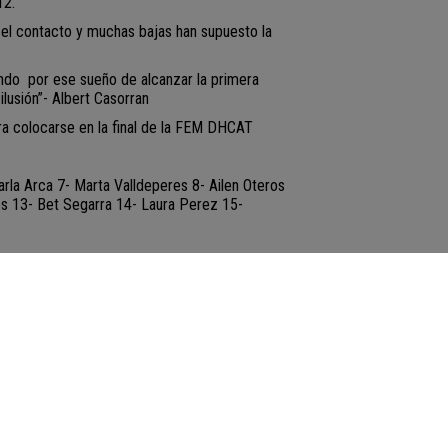
12.
n el contacto y muchas bajas han supuesto la
hando por ese sueño de alcanzar la primera
ilusión”- Albert Casorran
ra colocarse en la final de la FEM DHCAT
rla Arca 7- Marta Valldeperes 8- Ailen Oteros
es 13- Bet Segarra 14- Laura Perez 15-