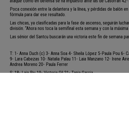
ataque como en defensa se ha impuesto ante las de Casorran 42-
Poca conexión entre la delantera y la línea, y pérdidas de balón e
fórmula para dar ese resultado.
Las chicas, ya clasificadas para la fase de ascenso, seguirán luc
división. “Ahora nos toca la semifinal esta semana y con la máxima 
Las sénior del Santcu buscarán una victoria este fin de semana pa
T: 1- Anna Duch (c) 3- Anna Soa 4- Sheila López 5-Paula Pou 6- Ca
9- Lara Cabezas 10- Natalia Palau 11- Laia Manzano 12- Irene Air
Andrea Moreno 20- Paula Ferrer
S: 18- Laia Riu 19- Victoria Gil 21- Tania Garcia
UN COP SANCU, SEMPRE SANCU!
GJ
Fotografia:
@fotografiaderugby