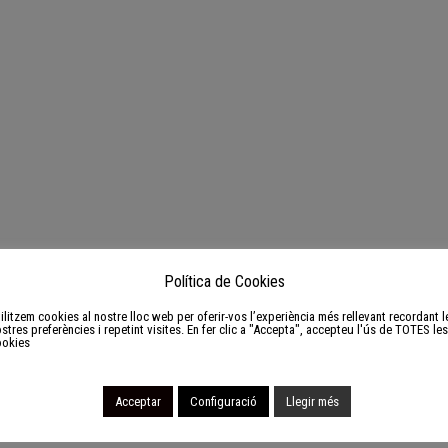
Política de Cookies
ilitzem cookies al nostre lloc web per oferir-vos l’experiència més rellevant recordant l
stres preferències i repetint visites. En fer clic a "Accepta", accepteu l'ús de TOTES les
ookies
Acceptar
Configuració
Llegir més