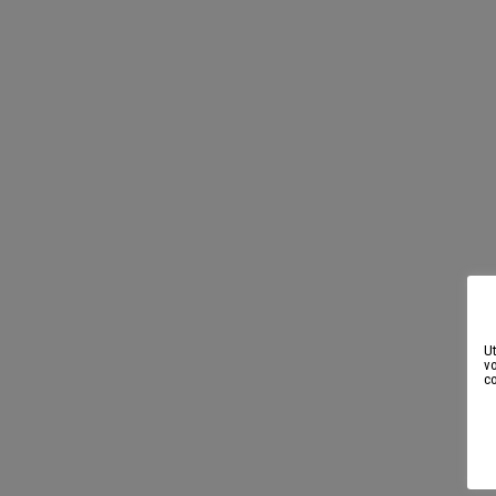
Ut
vo
c