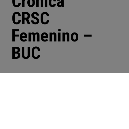
Crónica
CRSC
Femenino –
BUC