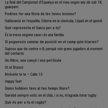
La final del Campionat d’Espanya en el meu segon any de
sub
18,
guanyem.
Podries fer una llista de les teves lesions?
Subluxació en l’espatlla, Edema en la clavícula, Líquid en el genoll.
Què representa el
Sancu
per a tu?
És la meva segona casa i és una família.
Si poguessis canviar de posició en el camp quin triaries?
Suposo que de centre o 8, perquè són grans jugadors al moment
del contacte.
Un llibre, una cançó i una pel·lícula
Ot el Bruixot
Atrévete te te – Calle 13
Happy
feet
Quins hobbies tens al teu temps lliure?
Gairebé sempre estic en el club, i si no, m’agrada mirar rugby.
Què és per a tu el rugby?