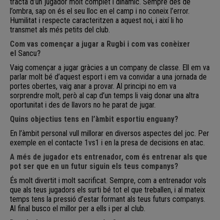
tracta d’un jugador molt complet i dinàmic. Sempre des de
l’ombra, sap on és el seu lloc en el camp i no coneix l’error.
Humilitat i respecte caracteritzen a aquest noi, i així li ho
transmet als més petits del club.
Com vas començar a jugar a Rugbi i com vas conèixer
el
Sancu
?
Vaig començar a jugar gràcies a un company de classe. Ell em va
parlar molt bé d’aquest esport i em va convidar a una jornada de
portes obertes, vaig anar a provar. Al principi no em va
sorprendre molt, però al cap d’un temps li vaig donar una altra
oportunitat i des de llavors no he parat de jugar.
Quins objectius tens en l’àmbit esportiu enguany?
En l’àmbit personal vull millorar en diversos aspectes del joc. Per
exemple en el contacte
1vs1
i en la presa de decisions en atac.
A més de jugador ets entrenador, com és entrenar als que
pot ser que en un futur siguin els teus companys?
És molt divertit i molt sacrificat. Sempre, com a entrenador vols
que als teus jugadors els surti bé tot el que treballen, i al mateix
temps tens la pressió d’estar formant als teus futurs companys.
Al final busco el millor per a ells i per al club.