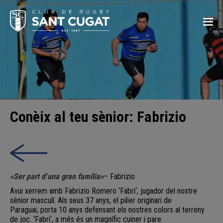
Conèix al teu sènior: Fabrizio
«Ser part d’una gran família»
–
Fabrizio
Avui xerrem amb
Fabrizio
Romero ‘
Fabri
‘, jugador del nostre
sènior masculí. Als seus
37
anys, el
pilier
originari de
Paraguai,
porta 10 anys
defensant els nostres colors al terreny
de joc. ‘
Fabri
‘, a més és un magnífic cuiner i pare.