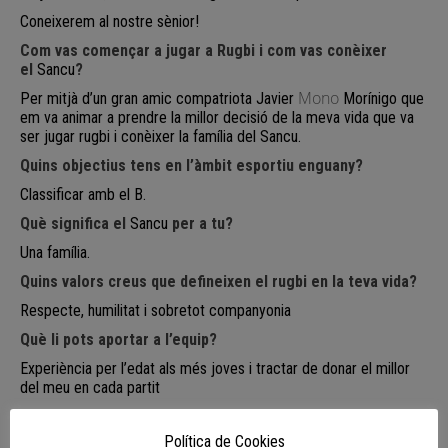
Coneixerem al nostre sènior!
Com vas començar a jugar a Rugbi i com vas conèixer
el
Sancu
?
Mono
Per mitjà d’un gran amic compatriota
Javier
Morínigo
que
em va animar a prendre la millor decisió de la meva vida que va
ser jugar rugbi i conèixer la família del
Sancu
.
Quins objectius tens en l’àmbit esportiu enguany?
Classificar amb el B.
Què significa el
Sancu
per a tu?
Una família.
Quins valors creus que defineixen el rugbi en la teva vida?
Respecte, humilitat i sobretot companyonia
Què li pots aportar a l’equip?
Experiència per l’edat als més joves i tractar de donar el millor
del meu en cada partit
Jugador/es referents?
Política de Cookies
Tots i cadascun dels meus companys que van jugar al meu