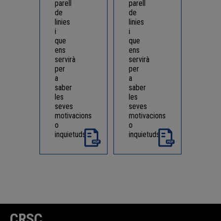
parell
parell
de
de
linies
linies
i
i
que
que
ens
ens
servirà
servirà
per
per
a
a
saber
saber
les
les
seves
seves
motivacions
motivacions
o
o
inquietuds
inquietuds
CRSC